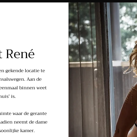
t René
en gekende locatie te
invalswegen. Aan de
ar eenmaal binnen weet
uis' is.
uimte waar de gerante
Nadien neemt de dame
soonlijke kamer.