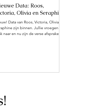
ieuwe Data: Roos,
ctoria, Olivia en Seraphine
uw! Data van Roos, Victoria, Olivia &
raphine zijn binnen. Jullie vroegen er
ak naar en nu zijn de verse afspraken
delijk beschikbaar. Boek discreet je
praak in ons privéhuis. Snelle reactie.
!