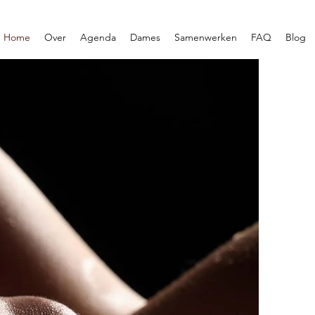
Home
Over
Agenda
Dames
Samenwerken
FAQ
Blog