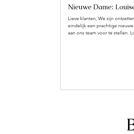
Nieuwe Dame: Louis
Lieve klanten, We zijn ontzette
eindelijk een prachtige nieuw
aan ons team voor te stellen. L
een elegante en gepassioneer
van 28 jaar die met haar natuurl
zandloperfiguur, zachte huid 
sensuele uitstraling meteen ee
betoverende indruk achterlaat. Ze i
gespecialiseerd in Tantra en we
geen ander een diepe, oprech
connectie te creëren tijdens el
afspraak. Met haar volledige
aanwezigheid en zachte, inten
aanraking neemt