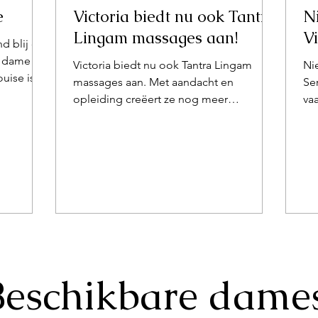
e
Victoria biedt nu ook Tantra
N
Lingam massages aan!
Vi
nd blij om
e dame
Victoria biedt nu ook Tantra Lingam
Nie
ouise is
massages aan. Met aandacht en
Se
de vrouw
opleiding creëert ze nog meer
va
ijke
verbinding tijdens jullie afspraak.
ein
en warme,
Nieuwe data beschikbaar in ons
afs
n
privéhuis. Boek discreet je ontmoeting
s
et als
te
ke
se
Beschikbare dames