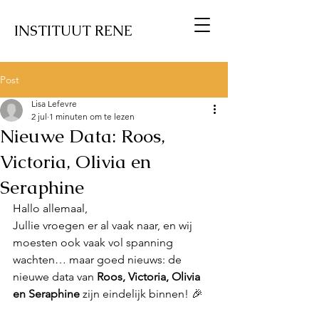
INSTITUUT RENE
Post
Lisa Lefevre
2 jul
1 minuten om te lezen
Nieuwe Data: Roos,
Victoria, Olivia en
Seraphine
Hallo allemaal,
Jullie vroegen er al vaak naar, en wij 
moesten ook vaak vol spanning 
wachten… maar goed nieuws: de 
nieuwe data van 
Roos, Victoria, Olivia 
en Seraphine
 zijn eindelijk binnen! 🎉